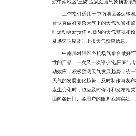
航中南地区
“
三防
”
应急处置气象预警预
工作指引适用于中南地区各运输机
台认真做好复杂天气下的天气预警和监
时滚动更新
责任区域内的天气监视和预
及迅速响应及时上报天气预警信息。
中南局对辖区各机场气象台做好
“
性的产品，一次又一次缩小
“
包围圈
”
，
动效应，
积极预测天气发展趋势，统一
天气的发展变化趋势，
及时
制作与发布
发生变化时，也应及时修订和发布相关
面向各部门、各用户的服务落到实处、