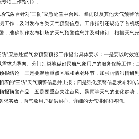
报专项工作指引》。
场气象台针对
“
三防
”
应急处置中台风、暴雨以及其他天气预警
测工作，及时发布各类天气预警信息。工作指引还规范了各机
警，准确制作发布机场的天气预警信息并及时修订
，根据天气
三防
”
应急处置气象预警预报工作提出具体要求：一是要
以时效
以需求为导向、分门别类地做好民航气象用户的服务保障工作；
预报结论；三是要
聚焦重点区域和薄弱环节，加强雨情汛情研
相应的
“
三防
”
天气预警信息并上报；四是强化预警信息发布和传
预报预警产品；五是
要
重点关注台风、暴雨等天气的变化趋势
务求实效，向气象用户提供耐心、详细的天气讲解和咨询。