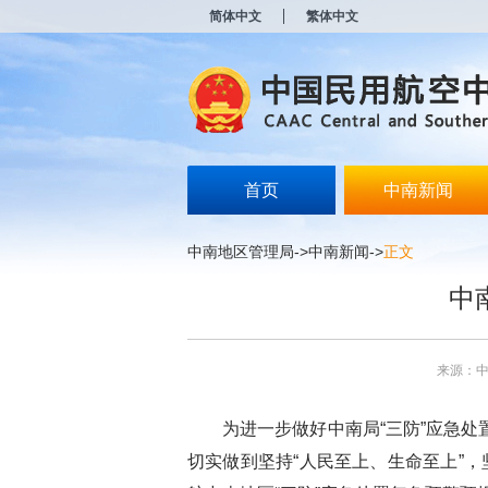
新
简体中文
繁体中文
窗
口
打
开
无
障
碍
说
明
首页
中南新闻
页
面,
按
中南地区管理局
->
中南新闻
->
正文
Alt
加
中
波
浪
键
打
来源：
开
导
盲
为进一步做好中南局
“
三防
”
应急处
模
式
切实做到坚持
“
人民至上、生命至上
”
，