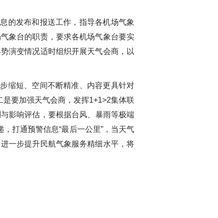
信息的发布和报送工作，指导各机场气象
场气象台的职责，要求各机场气象台要实
形势演变情况适时
组织开展天气会商，以
逐步缩短、空间不断精准、内容更具针对
二是要加强天气会商，
发挥
1+1>2
集体联
判与影响评估，
要
根据台风、暴雨等极端
递，打通预警信息
“
最后一公里
”
，当天气
，进一步提升民航气象服务精细水平，将