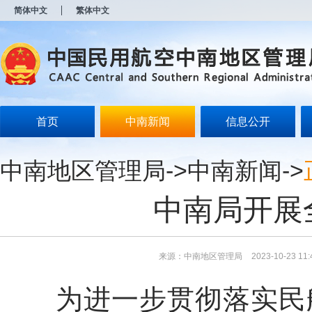
新
简体中文
繁体中文
窗
口
打
开
无
障
碍
说
明
首页
中南新闻
信息公开
页
面,
按
中南地区管理局
->
中南新闻
->
Alt
加
波
中南局开展
浪
键
打
开
导
来源：中南地区管理局
2023-10-23 11:
盲
模
为进一步贯彻落实民
式