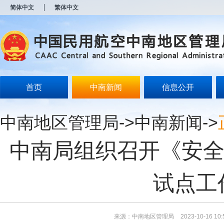
新
简体中文
繁体中文
窗
口
打
开
无
障
碍
说
明
首页
中南新闻
信息公开
页
面,
按
中南地区管理局
->
中南新闻
->
Alt
加
波
中南局组织召开《安全生
浪
键
打
开
试点工
导
盲
模
式
来源：中南地区管理局
2023-10-16 10: