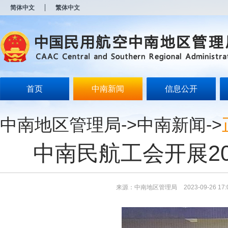
新
简体中文
繁体中文
窗
口
打
开
无
障
碍
说
明
首页
中南新闻
信息公开
页
面,
按
中南地区管理局
->
中南新闻
->
Alt
加
波
中南民航工会开展2
浪
键
打
开
导
来源：中南地区管理局
2023-09-26 17:
盲
模
式