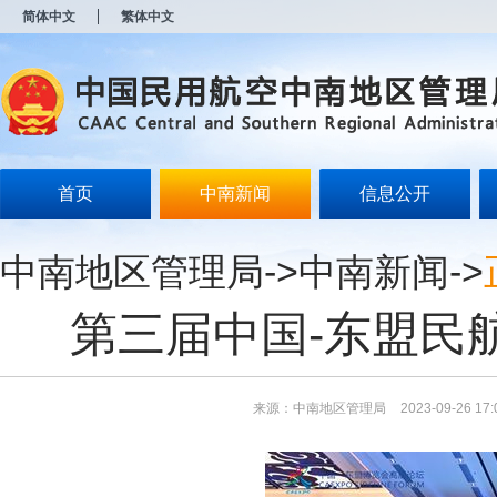
新
简体中文
繁体中文
窗
口
打
开
无
障
碍
说
明
首页
中南新闻
信息公开
页
面,
按
中南地区管理局
->
中南新闻
->
Alt
加
波
第三届中国-东盟民
浪
键
打
开
导
来源：中南地区管理局
2023-09-26 17:
盲
模
式