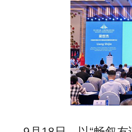
9
月
18
日，以
“
畅叙友