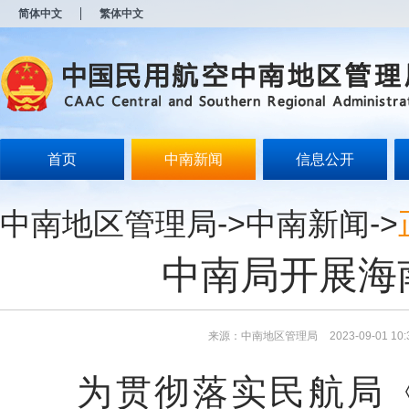
新
简体中文
繁体中文
窗
口
打
开
无
障
碍
说
明
首页
中南新闻
信息公开
页
面,
按
中南地区管理局
->
中南新闻
->
Alt
加
波
中南局开展海
浪
键
打
开
导
来源：中南地区管理局
2023-09-01 10:
盲
模
为贯彻落实民航局
式