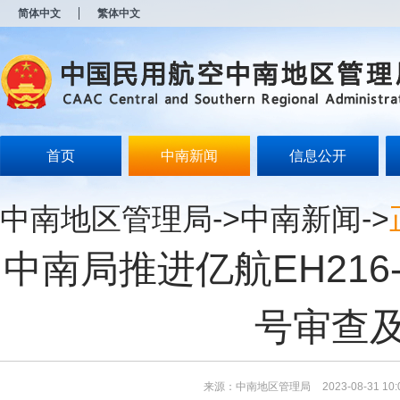
新
简体中文
繁体中文
窗
口
打
开
无
障
碍
说
明
首页
中南新闻
信息公开
页
面,
按
中南地区管理局
->
中南新闻
->
Alt
加
波
中南局推进亿航EH21
浪
键
打
开
号审查
导
盲
模
式
来源：中南地区管理局
2023-08-31 10: