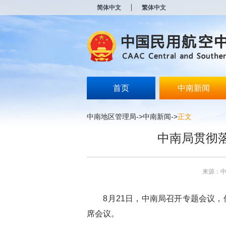
新
简体中文
繁体中文
窗
口
打
开
无
障
碍
说
明
首页
中南新闻
页
面,
按
中南地区管理局
->
中南新闻
->
正文
Alt
加
中南局贯彻
波
浪
键
打
来源：
开
导
盲
8
月
21
日，中南局召开专题会议，
模
式
席会议。