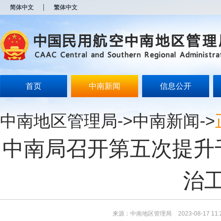
新
简体中文
繁体中文
窗
口
打
开
无
障
碍
说
明
首页
中南新闻
信息公开
页
面,
按
中南地区管理局
->
中南新闻
->
Alt
加
波
中南局召开第五次提升
浪
键
打
开
治
导
盲
模
式
来源：中南地区管理局
2023-08-17 11: