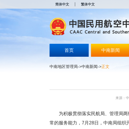
新
简体中文
繁体中文
窗
口
打
开
无
障
碍
说
明
首页
中南新闻
页
面,
按
中南地区管理局
->
中南新闻
->
正文
Alt
加
波
浪
键
打
来源：
开
导
盲
为积极贯彻落实民航局、管理局两级
模
式
常的服务能力，7月28日，中南局组