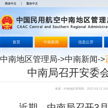
新
简体中文
繁体中文
窗
口
打
开
无
障
碍
说
明
首页
中南新闻
信息公开
页
面,
按
中南地区管理局
->
中南新闻
->
Alt
加
波
中南局召开安委
浪
键
打
开
导
来源：中南地区管理局
2022-03-21 10:
盲
模
式
近期，中南局召开3月