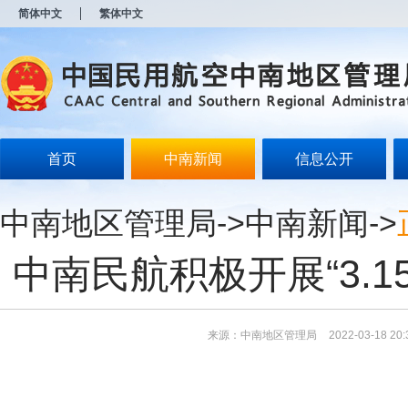
新
简体中文
繁体中文
窗
口
打
开
无
障
碍
说
明
首页
中南新闻
信息公开
页
面,
按
中南地区管理局
->
中南新闻
->
Alt
加
波
中南民航积极开展“3.
浪
键
打
开
导
来源：中南地区管理局
2022-03-18 20:
盲
模
式