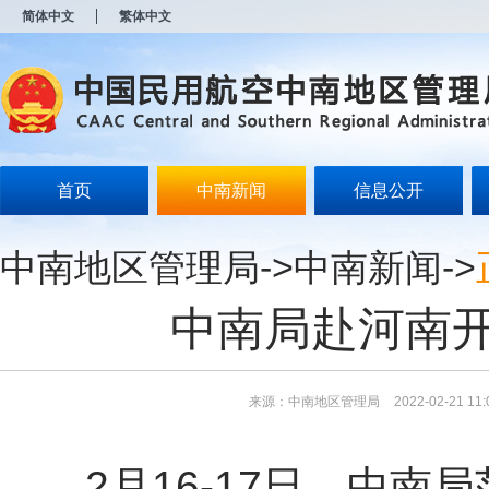
新
简体中文
繁体中文
窗
口
打
开
无
障
碍
说
明
首页
中南新闻
信息公开
页
面,
按
中南地区管理局
->
中南新闻
->
Alt
加
波
中南局赴河南
浪
键
打
开
导
来源：中南地区管理局
2022-02-21 11:
盲
模
式
2月16-17日，中南