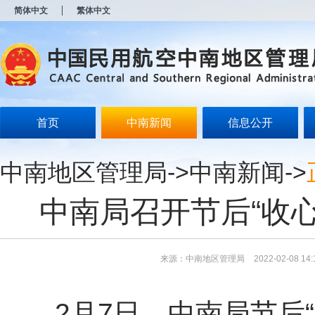
新
简体中文
繁体中文
窗
口
打
开
无
障
碍
说
明
首页
中南新闻
信息公开
页
面,
按
中南地区管理局
->
中南新闻
->
Alt
加
波
中南局召开节后“收
浪
键
打
开
导
来源：中南地区管理局
2022-02-08 14:
盲
模
式
2月7日，中南局节后“