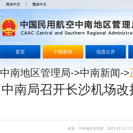
新
简体中文
繁体中文
窗
口
打
开
无
障
碍
说
明
首页
中南新闻
信息公开
页
面,
按
中南地区管理局
->
中南新闻
->
Alt
加
波
中南局召开长沙机场改
浪
键
打
开
导
盲
模
式
来源：中南地区管理局
2021-01-12 17: