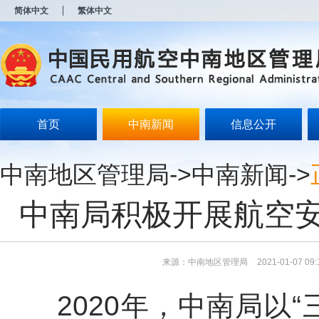
新
简体中文
繁体中文
窗
口
打
开
无
障
碍
说
明
首页
中南新闻
信息公开
页
面,
按
中南地区管理局
->
中南新闻
->
Alt
加
波
中南局积极开展航空
浪
键
打
开
导
来源：中南地区管理局
2021-01-07 09:
盲
模
2020年，中南局以“
式