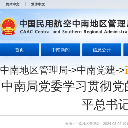
新
简体中文
繁体中文
窗
口
打
开
无
障
碍
说
明
首页
中南新闻
信息公开
页
面,
按
中南地区管理局
->
中南党建
->
Alt
加
波
中南局党委学习贯彻党
浪
键
打
开
平总书
导
盲
模
式
来源：中南地区管理局
2024-08-05 10: