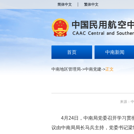
新
简体中文
繁体中文
窗
口
打
开
无
障
碍
说
明
首页
中南新闻
页
面,
按
中南地区管理局
->
中南党建
->
正文
Alt
加
波
浪
键
打
来源：
开
导
盲
4月24日，中南局党委召开学习贯彻
模
式
议由中南局局长马兵主持，党委书记梁