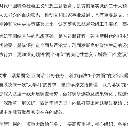
代中国特色社会主义思想主题教育，是贯彻落实党的二十大精
人民群众的血肉联系、推动党和国家事业发展，具有重要意义。
精神和党中央决策部署上来，认真落实民航局党组工作要求，高
筑牢团结奋斗的思想基础，是奋进新征程，建功新时代的根本
切需要；是纵深推进全面从严治党，巩固发展良好政治生态的必
行力，更加深刻领悟“两个确立”的决定性意义，增强“四个意识”
求，紧紧围绕“五句话”目标任务，着力解决“6个方面”的突出
系统来一次“大学习”的要求。坚持读原文悟原理，认真落实“第
是深入基层一线开展调查研究，做好调研选题及成果转化，改进
、深改革、解民忧。四是坚持刀刃向内抓好突出问题整改整治，
保主题教育取得实实在在的成效。
管理局的一项重大政治任务，一要高度重视，精心组织。各单