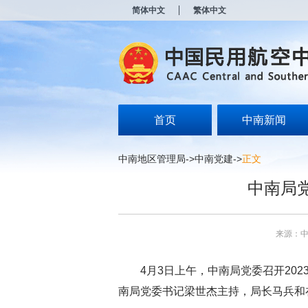
新
简体中文
繁体中文
窗
口
打
开
无
障
碍
说
明
首页
中南新闻
页
面,
按
中南地区管理局
->
中南党建
->
正文
Alt
加
中南局
波
浪
键
打
来源：
开
导
盲
4
月
3
日上午，
中南局党委
召开
202
模
式
南局党委书记梁世杰主持，
局长马兵和