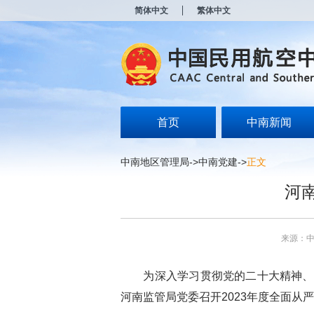
新
简体中文
繁体中文
窗
口
打
开
无
障
碍
说
明
首页
中南新闻
页
面,
按
中南地区管理局
->
中南党建
->
正文
Alt
加
河
波
浪
键
打
来源：
开
导
盲
为深入学习贯彻党的二十大精神、
模
式
河南监管局党委召开
2023
年度全面从严