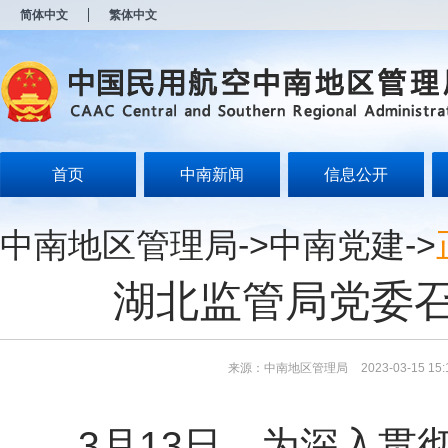
新
简体中文
繁体中文
窗
口
打
开
无
障
碍
说
明
首页
中南新闻
信息公开
页
面,
按
中南地区管理局
->
中南党建
->
Alt
加
波
湖北监管局党委
浪
键
打
开
导
来源：中南地区管理局
2023-03-15 15:
盲
模
式
3月13日，为深入贯彻