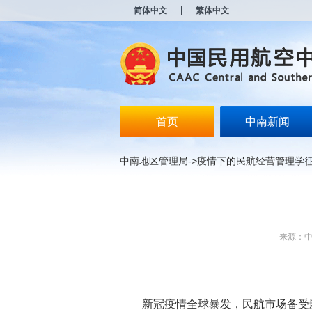
新
简体中文
繁体中文
窗
口
打
开
无
障
碍
说
明
首页
中南新闻
页
面,
按
中南地区管理局
->
疫情下的民航经营管理学
Alt
加
波
浪
键
打
来源：
开
导
盲
模
式
新冠疫情全球暴发，民航市场备受影