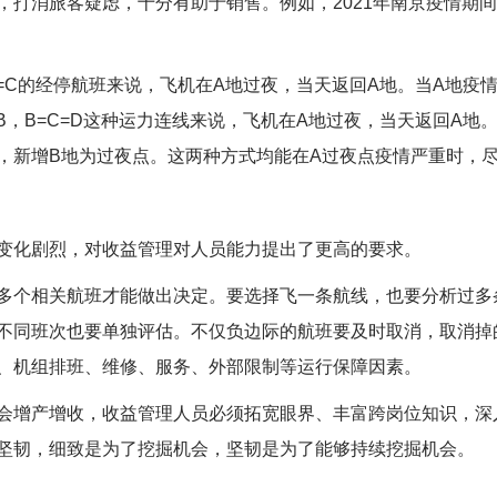
，打消旅客疑虑，十分有助于销售。例如，2021年南京疫情期
C的经停航班来说，飞机在A地过夜，当天返回A地。当A地疫情
=B，B=C=D这种运力连线来说，飞机在A地过夜，当天返回A地
D，新增B地为过夜点。这两种方式均能在A过夜点疫情严重时，
化剧烈，对收益管理对人员能力提出了更高的要求。
个相关航班才能做出决定。要选择飞一条航线，也要分析过多
不同班次也要单独评估。不仅负边际的航班要及时取消，取消掉
、机组排班、维修、服务、外部限制等运行保障因素。
增产增收，收益管理人员必须拓宽眼界、丰富跨岗位知识，深
坚韧，细致是为了挖掘机会，坚韧是为了能够持续挖掘机会。