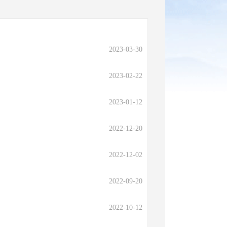
2023-03-30
2023-02-22
2023-01-12
2022-12-20
2022-12-02
2022-09-20
2022-10-12