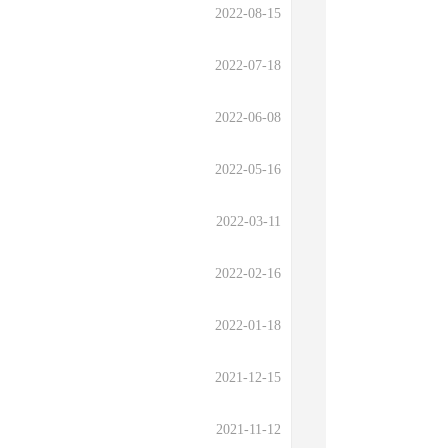
2022-08-15
2022-07-18
2022-06-08
2022-05-16
2022-03-11
2022-02-16
2022-01-18
2021-12-15
2021-11-12