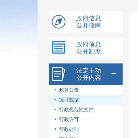
模
式
政府信息
公开指南
政府信息
公开制度
法定主动
公开内容
政务公告
统计数据
行政规范性文件
行政许可
行政处罚