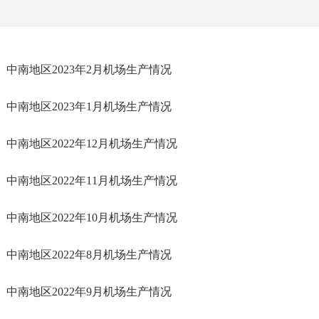
中南地区2023年2月机场生产情况
中南地区2023年1月机场生产情况
中南地区2022年12月机场生产情况
中南地区2022年11月机场生产情况
中南地区2022年10月机场生产情况
中南地区2022年8月机场生产情况
中南地区2022年9月机场生产情况