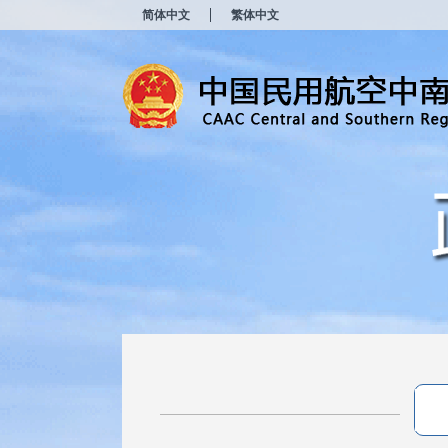
新
简体中文
繁体中文
窗
口
打
开
无
障
碍
说
明
页
面,
按
Alt
加
波
浪
键
打
开
导
盲