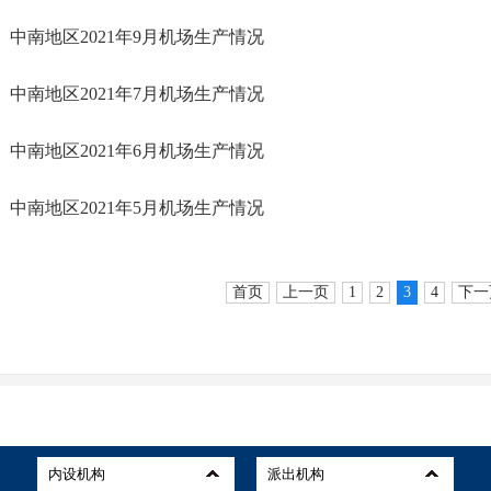
中南地区2021年9月机场生产情况
中南地区2021年7月机场生产情况
中南地区2021年6月机场生产情况
中南地区2021年5月机场生产情况
首页
上一页
1
2
3
4
下一