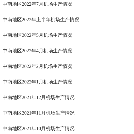
中南地区2022年7月机场生产情况
中南地区2022年上半年机场生产情况
中南地区2022年5月机场生产情况
中南地区2022年4月机场生产情况
中南地区2022年2月机场生产情况
中南地区2022年1月机场生产情况
中南地区2021年12月机场生产情况
中南地区2021年11月机场生产情况
中南地区2021年10月机场生产情况