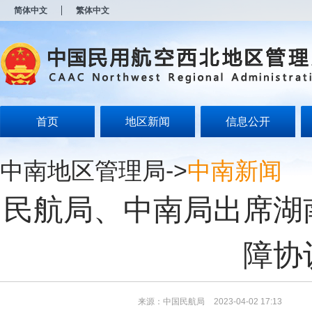
新
简体中文
繁体中文
窗
口
打
开
无
障
碍
说
明
首页
地区新闻
信息公开
页
面,
按
中南地区管理局
->
中南新闻
Alt
加
波
民航局、中南局出席湖
浪
键
打
开
障协
导
盲
模
式
来源：中国民航局
2023-04-02 17:13